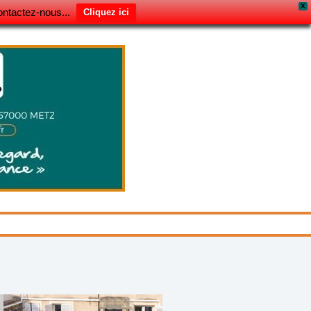
X
ontactez-nous...
Cliquez ici
hercher