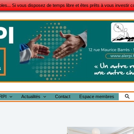
es... Si vous disposez de temps libre et êtes prêts à vous investir c
Rec
RPI
Actualités
Contact
Espace membres