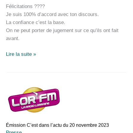
Félicitations ????
Je suis 100% d’accord avec ton discours.
La confiance c’est la base.
On ne peut porter de jugement sur ce qu’ils ont fait
avant.
Témoignage
Lire la suite »
suite
à
l’interview
de
D.
Colombana
du
20
Émission C’est dans l’actu du 20 novembre 2023
novembre
Presse