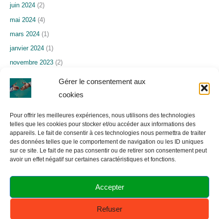
juin 2024
(2)
mai 2024
(4)
mars 2024
(1)
janvier 2024
(1)
novembre 2023
(2)
février 2023
(1)
Gérer le consentement aux
décembre 2021
(1)
cookies
décembre 2019
(1)
Pour offrir les meilleures expériences, nous utilisons des technologies
décembre 2018
(1)
telles que les cookies pour stocker et/ou accéder aux informations des
appareils. Le fait de consentir à ces technologies nous permettra de traiter
décembre 2017
(1)
des données telles que le comportement de navigation ou les ID uniques
décembre 2016
(1)
sur ce site. Le fait de ne pas consentir ou de retirer son consentement peut
avoir un effet négatif sur certaines caractéristiques et fonctions.
décembre 2015
(1)
décembre 2014
(1)
Accepter
Refuser