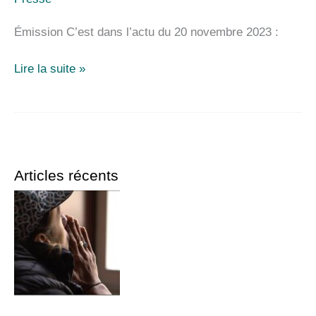
2023
sur
Émission C’est dans l’actu du 20 novembre 2023 :
Lor’FM
Émission C’est
Lire la suite »
dans
l’actu du
20
novembre
2023
Articles récents