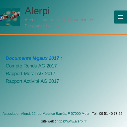
Aller
Alerpi
au
contenu
Accueil, Logement, Et Réinsertion de
Personnes Isolées
Documents légaux 2017 :
Compte Rendu AG 2017
Rapport Moral AG 2017
Rapport Activité AG 2017
Association Alerpi, 12 rue Maurice Barrès, F-57000 Metz
- Tél.: 09 51 40 78 22 -
Site web :
https://www.alerpi.fr