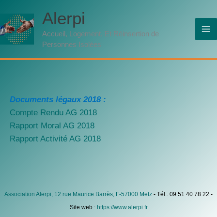
Aller
Alerpi
au
contenu
Accueil, Logement, Et Réinsertion de
Personnes Isolées
Documents légaux 2018 :
Compte Rendu AG 2018
Rapport Moral AG 2018
Rapport Activité AG 2018
Association Alerpi, 12 rue Maurice Barrès, F-57000 Metz
- Tél.: 09 51 40 78 22 -
Site web :
https://www.alerpi.fr